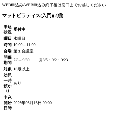
WEB申込み/WEB申込み終了後は窓口までお越しください
マットピラティス(入門)(2期)
申込
受付中
状況
曜日
水曜日
時間
10:00～11:00
会場
第１会議室
開催
7/8～9/30 ㊡8/5・9/2・9/23
期間
対象
16歳以上
幼児
一時
あり
預か
り
申込
開始
2026年06月16日 09:00
日時