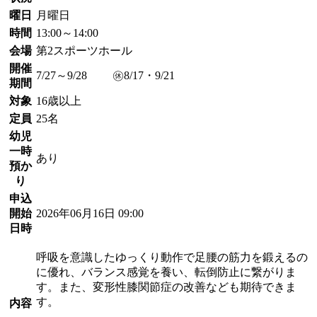
曜日
月曜日
時間
13:00～14:00
会場
第2スポーツホール
開催
7/27～9/28 ㊡8/17・9/21
期間
対象
16歳以上
定員
25名
幼児
一時
あり
預か
り
申込
開始
2026年06月16日 09:00
日時
呼吸を意識したゆっくり動作で足腰の筋力を鍛えるの
に優れ、バランス感覚を養い、転倒防止に繋がりま
す。また、変形性膝関節症の改善なども期待できま
す。
内容