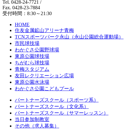
Tel. 0428-24-7721
/
Fax. 0428-23-7884
受付時間：8:30～21:30
HOME
住友金属鉱山アリーナ青梅
TCNスポーツパーク永山（永山公園総合運動場）
市民球技場
わかぐさ公園野球場
東原公園球技場
ちがむら球技場
青梅スタジアム
友田レクリエーション広場
東原公園水泳場
わかぐさ公園こどもプール
パートナーズスクール（スポーツ系）
パートナーズスクール（文化系）
パートナーズスクール（サマーレッスン）
当日参加制教室
その他（求人募集）
週間・月間スケジュール