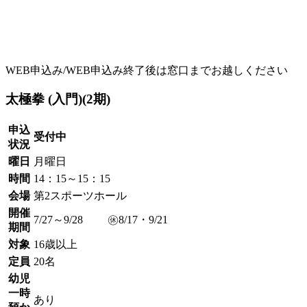
WEB申込み/WEB申込み終了後は窓口までお越しください
太極拳 (入門)(2期)
申込
受付中
状況
曜日
月曜日
時間
14：15～15：15
会場
第2スポーツホール
開催
7/27～9/28 ㊡8/17・9/21
期間
対象
16歳以上
定員
20名
幼児
一時
あり