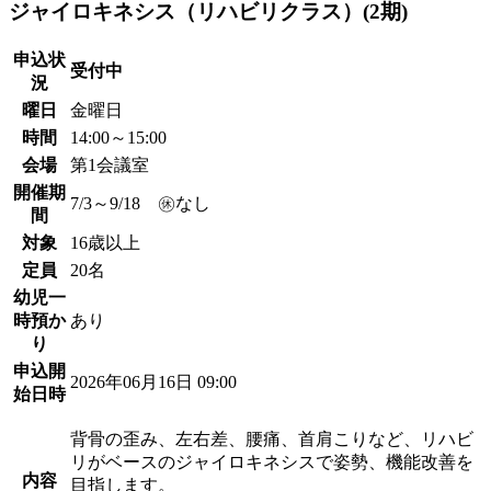
ジャイロキネシス（リハビリクラス）(2期)
申込状
受付中
況
曜日
金曜日
時間
14:00～15:00
会場
第1会議室
開催期
7/3～9/18 ㊡なし
間
対象
16歳以上
定員
20名
幼児一
時預か
あり
り
申込開
2026年06月16日 09:00
始日時
背骨の歪み、左右差、腰痛、首肩こりなど、リハビ
リがベースのジャイロキネシスで姿勢、機能改善を
内容
目指します。