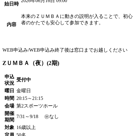
2026年06月16日 09:00
始日時
本来のＺＵＭＢＡに動きの説明が入ることで、初心
者のかたでも安心して参加できます。
内容
WEB申込み/WEB申込み終了後は窓口までお越しください
ZＵＭＢＡ（夜）(2期)
申込
受付中
状況
曜日
金曜日
時間
20:15～21:15
会場
第2スポーツホール
開催
7/31～9/18 ㊡なし
期間
対象
16歳以上
定員
50名