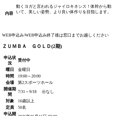
動くヨガと言われるジャイロキネシス！体幹から動
いて、美しい姿勢、より良い体作りを目指します。
内容
WEB申込み/WEB申込み終了後は窓口までお越しください
ＺＵＭＢＡ ＧＯＬＤ(2期)
申込状
受付中
況
曜日
金曜日
時間
19:00～20:00
会場
第2スポーツホール
開催期
7/31～9/18 ㊡なし
間
対象
16歳以上
定員
50名
申込開