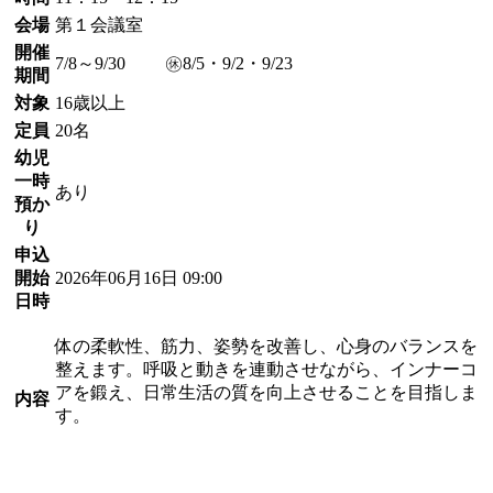
会場
第１会議室
開催
7/8～9/30 ㊡8/5・9/2・9/23
期間
対象
16歳以上
定員
20名
幼児
一時
あり
預か
り
申込
開始
2026年06月16日 09:00
日時
体の柔軟性、筋力、姿勢を改善し、心身のバランスを
整えます。呼吸と動きを連動させながら、インナーコ
アを鍛え、日常生活の質を向上させることを目指しま
内容
す。