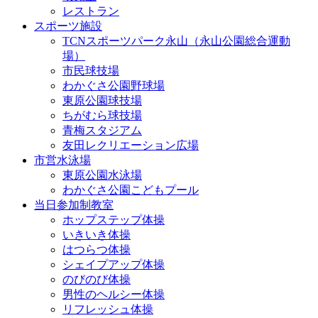
レストラン
スポーツ施設
TCNスポーツパーク永山（永山公園総合運動
場）
市民球技場
わかぐさ公園野球場
東原公園球技場
ちがむら球技場
青梅スタジアム
友田レクリエーション広場
市営水泳場
東原公園水泳場
わかぐさ公園こどもプール
当日参加制教室
ホップステップ体操
いきいき体操
はつらつ体操
シェイプアップ体操
のびのび体操
男性のヘルシー体操
リフレッシュ体操