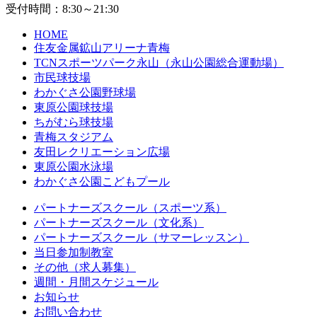
受付時間：8:30～21:30
HOME
住友金属鉱山アリーナ青梅
TCNスポーツパーク永山（永山公園総合運動場）
市民球技場
わかぐさ公園野球場
東原公園球技場
ちがむら球技場
青梅スタジアム
友田レクリエーション広場
東原公園水泳場
わかぐさ公園こどもプール
パートナーズスクール（スポーツ系）
パートナーズスクール（文化系）
パートナーズスクール（サマーレッスン）
当日参加制教室
その他（求人募集）
週間・月間スケジュール
お知らせ
お問い合わせ