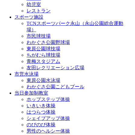
幼児室
レストラン
スポーツ施設
TCNスポーツパーク永山（永山公園総合運動
場）
市民球技場
わかぐさ公園野球場
東原公園球技場
ちがむら球技場
青梅スタジアム
友田レクリエーション広場
市営水泳場
東原公園水泳場
わかぐさ公園こどもプール
当日参加制教室
ホップステップ体操
いきいき体操
はつらつ体操
シェイプアップ体操
のびのび体操
男性のヘルシー体操