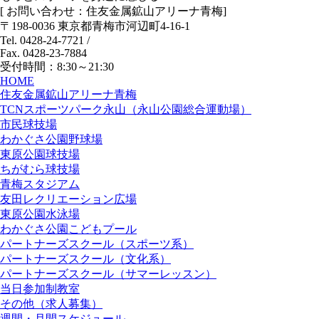
[ お問い合わせ：住友金属鉱山アリーナ青梅]
〒198-0036 東京都青梅市河辺町4-16-1
Tel. 0428-24-7721
/
Fax. 0428-23-7884
受付時間：8:30～21:30
HOME
住友金属鉱山アリーナ青梅
TCNスポーツパーク永山（永山公園総合運動場）
市民球技場
わかぐさ公園野球場
東原公園球技場
ちがむら球技場
青梅スタジアム
友田レクリエーション広場
東原公園水泳場
わかぐさ公園こどもプール
パートナーズスクール（スポーツ系）
パートナーズスクール（文化系）
パートナーズスクール（サマーレッスン）
当日参加制教室
その他（求人募集）
週間・月間スケジュール