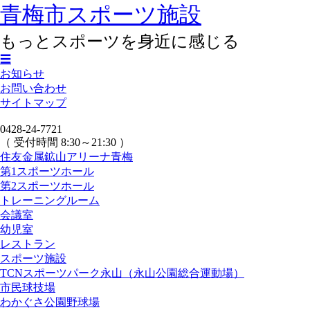
青梅市スポーツ施設
もっとスポーツを身近に感じる
☰
お知らせ
お問い合わせ
サイトマップ
0428-24-7721
（ 受付時間 8:30～21:30 ）
住友金属鉱山アリーナ青梅
第1スポーツホール
第2スポーツホール
トレーニングルーム
会議室
幼児室
レストラン
スポーツ施設
TCNスポーツパーク永山（永山公園総合運動場）
市民球技場
わかぐさ公園野球場