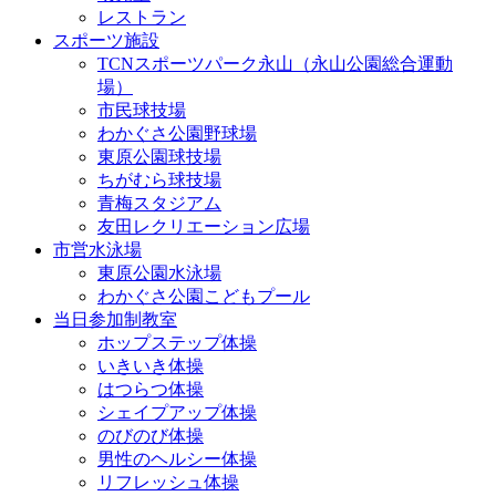
レストラン
スポーツ施設
TCNスポーツパーク永山（永山公園総合運動
場）
市民球技場
わかぐさ公園野球場
東原公園球技場
ちがむら球技場
青梅スタジアム
友田レクリエーション広場
市営水泳場
東原公園水泳場
わかぐさ公園こどもプール
当日参加制教室
ホップステップ体操
いきいき体操
はつらつ体操
シェイプアップ体操
のびのび体操
男性のヘルシー体操
リフレッシュ体操