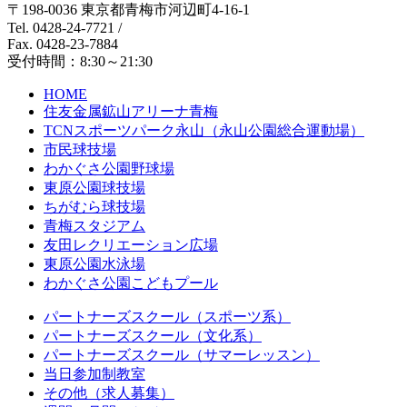
〒198-0036 東京都青梅市河辺町4-16-1
Tel. 0428-24-7721
/
Fax. 0428-23-7884
受付時間：8:30～21:30
HOME
住友金属鉱山アリーナ青梅
TCNスポーツパーク永山（永山公園総合運動場）
市民球技場
わかぐさ公園野球場
東原公園球技場
ちがむら球技場
青梅スタジアム
友田レクリエーション広場
東原公園水泳場
わかぐさ公園こどもプール
パートナーズスクール（スポーツ系）
パートナーズスクール（文化系）
パートナーズスクール（サマーレッスン）
当日参加制教室
その他（求人募集）