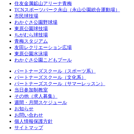
住友金属鉱山アリーナ青梅
TCNスポーツパーク永山（永山公園総合運動場）
市民球技場
わかぐさ公園野球場
東原公園球技場
ちがむら球技場
青梅スタジアム
友田レクリエーション広場
東原公園水泳場
わかぐさ公園こどもプール
パートナーズスクール（スポーツ系）
パートナーズスクール（文化系）
パートナーズスクール（サマーレッスン）
当日参加制教室
その他（求人募集）
週間・月間スケジュール
お知らせ
お問い合わせ
個人情報保護方針
サイトマップ