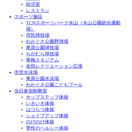
幼児室
レストラン
スポーツ施設
TCNスポーツパーク永山（永山公園総合運動
場）
市民球技場
わかぐさ公園野球場
東原公園球技場
ちがむら球技場
青梅スタジアム
友田レクリエーション広場
市営水泳場
東原公園水泳場
わかぐさ公園こどもプール
当日参加制教室
ホップステップ体操
いきいき体操
はつらつ体操
シェイプアップ体操
のびのび体操
男性のヘルシー体操