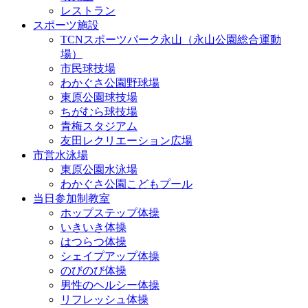
レストラン
スポーツ施設
TCNスポーツパーク永山（永山公園総合運動
場）
市民球技場
わかぐさ公園野球場
東原公園球技場
ちがむら球技場
青梅スタジアム
友田レクリエーション広場
市営水泳場
東原公園水泳場
わかぐさ公園こどもプール
当日参加制教室
ホップステップ体操
いきいき体操
はつらつ体操
シェイプアップ体操
のびのび体操
男性のヘルシー体操
リフレッシュ体操