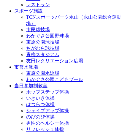
レストラン
スポーツ施設
TCNスポーツパーク永山（永山公園総合運動
場）
市民球技場
わかぐさ公園野球場
東原公園球技場
ちがむら球技場
青梅スタジアム
友田レクリエーション広場
市営水泳場
東原公園水泳場
わかぐさ公園こどもプール
当日参加制教室
ホップステップ体操
いきいき体操
はつらつ体操
シェイプアップ体操
のびのび体操
男性のヘルシー体操
リフレッシュ体操