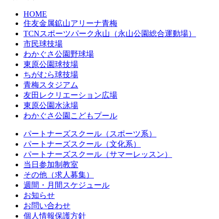
HOME
住友金属鉱山アリーナ青梅
TCNスポーツパーク永山（永山公園総合運動場）
市民球技場
わかぐさ公園野球場
東原公園球技場
ちがむら球技場
青梅スタジアム
友田レクリエーション広場
東原公園水泳場
わかぐさ公園こどもプール
パートナーズスクール（スポーツ系）
パートナーズスクール（文化系）
パートナーズスクール（サマーレッスン）
当日参加制教室
その他（求人募集）
週間・月間スケジュール
お知らせ
お問い合わせ
個人情報保護方針