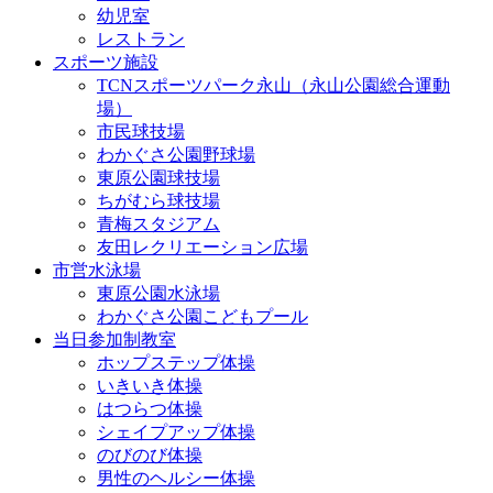
幼児室
レストラン
スポーツ施設
TCNスポーツパーク永山（永山公園総合運動
場）
市民球技場
わかぐさ公園野球場
東原公園球技場
ちがむら球技場
青梅スタジアム
友田レクリエーション広場
市営水泳場
東原公園水泳場
わかぐさ公園こどもプール
当日参加制教室
ホップステップ体操
いきいき体操
はつらつ体操
シェイプアップ体操
のびのび体操
男性のヘルシー体操