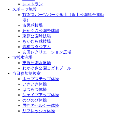
レストラン
スポーツ施設
TCNスポーツパーク永山（永山公園総合運動
場）
市民球技場
わかぐさ公園野球場
東原公園球技場
ちがむら球技場
青梅スタジアム
友田レクリエーション広場
市営水泳場
東原公園水泳場
わかぐさ公園こどもプール
当日参加制教室
ホップステップ体操
いきいき体操
はつらつ体操
シェイプアップ体操
のびのび体操
男性のヘルシー体操
リフレッシュ体操