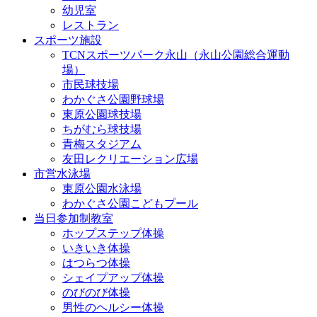
幼児室
レストラン
スポーツ施設
TCNスポーツパーク永山（永山公園総合運動
場）
市民球技場
わかぐさ公園野球場
東原公園球技場
ちがむら球技場
青梅スタジアム
友田レクリエーション広場
市営水泳場
東原公園水泳場
わかぐさ公園こどもプール
当日参加制教室
ホップステップ体操
いきいき体操
はつらつ体操
シェイプアップ体操
のびのび体操
男性のヘルシー体操