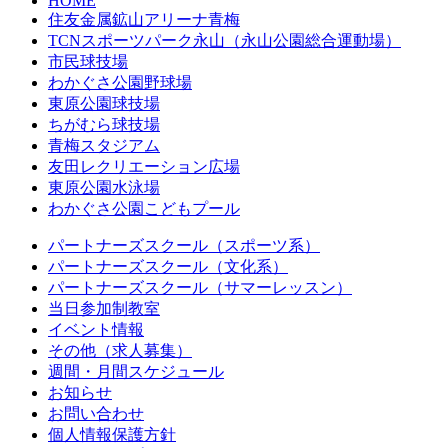
HOME
住友金属鉱山アリーナ青梅
TCNスポーツパーク永山（永山公園総合運動場）
市民球技場
わかぐさ公園野球場
東原公園球技場
ちがむら球技場
青梅スタジアム
友田レクリエーション広場
東原公園水泳場
わかぐさ公園こどもプール
パートナーズスクール（スポーツ系）
パートナーズスクール（文化系）
パートナーズスクール（サマーレッスン）
当日参加制教室
イベント情報
その他（求人募集）
週間・月間スケジュール
お知らせ
お問い合わせ
個人情報保護方針