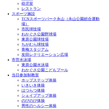
幼児室
レストラン
スポーツ施設
TCNスポーツパーク永山（永山公園総合運動
場）
市民球技場
わかぐさ公園野球場
東原公園球技場
ちがむら球技場
青梅スタジアム
友田レクリエーション広場
市営水泳場
東原公園水泳場
わかぐさ公園こどもプール
当日参加制教室
ホップステップ体操
いきいき体操
はつらつ体操
シェイプアップ体操
のびのび体操
男性のヘルシー体操