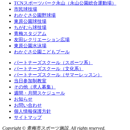
TCNスポーツパーク永山（永山公園総合運動場）
市民球技場
わかぐさ公園野球場
東原公園球技場
ちがむら球技場
青梅スタジアム
友田レクリエーション広場
東原公園水泳場
わかぐさ公園こどもプール
パートナーズスクール（スポーツ系）
パートナーズスクール（文化系）
パートナーズスクール（サマーレッスン）
当日参加制教室
その他（求人募集）
週間・月間スケジュール
お知らせ
お問い合わせ
個人情報保護方針
サイトマップ
Copyright © 青梅市スポーツ施設. All rights reserved.