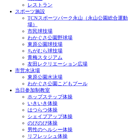
レストラン
スポーツ施設
TCNスポーツパーク永山（永山公園総合運動
場）
市民球技場
わかぐさ公園野球場
東原公園球技場
ちがむら球技場
青梅スタジアム
友田レクリエーション広場
市営水泳場
東原公園水泳場
わかぐさ公園こどもプール
当日参加制教室
ホップステップ体操
いきいき体操
はつらつ体操
シェイプアップ体操
のびのび体操
男性のヘルシー体操
リフレッシュ体操