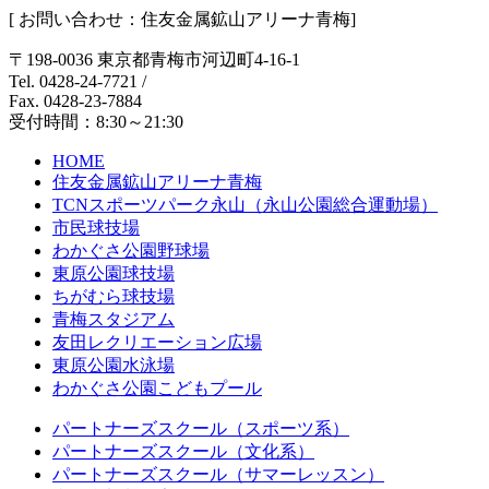
[ お問い合わせ：住友金属鉱山アリーナ青梅]
〒198-0036 東京都青梅市河辺町4-16-1
Tel. 0428-24-7721
/
Fax. 0428-23-7884
受付時間：8:30～21:30
HOME
住友金属鉱山アリーナ青梅
TCNスポーツパーク永山（永山公園総合運動場）
市民球技場
わかぐさ公園野球場
東原公園球技場
ちがむら球技場
青梅スタジアム
友田レクリエーション広場
東原公園水泳場
わかぐさ公園こどもプール
パートナーズスクール（スポーツ系）
パートナーズスクール（文化系）
パートナーズスクール（サマーレッスン）