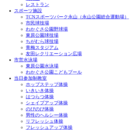
レストラン
スポーツ施設
TCNスポーツパーク永山（永山公園総合運動場）
市民球技場
わかぐさ公園野球場
東原公園球技場
ちがむら球技場
青梅スタジアム
友田レクリエーション広場
市営水泳場
東原公園水泳場
わかぐさ公園こどもプール
当日参加制教室
ホップステップ体操
いきいき体操
はつらつ体操
シェイプアップ体操
のびのび体操
男性のヘルシー体操
リフレッシュ体操
フレッシュアップ体操