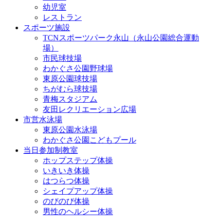
幼児室
レストラン
スポーツ施設
TCNスポーツパーク永山（永山公園総合運動
場）
市民球技場
わかぐさ公園野球場
東原公園球技場
ちがむら球技場
青梅スタジアム
友田レクリエーション広場
市営水泳場
東原公園水泳場
わかぐさ公園こどもプール
当日参加制教室
ホップステップ体操
いきいき体操
はつらつ体操
シェイプアップ体操
のびのび体操
男性のヘルシー体操