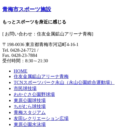
青梅市スポーツ施設
もっとスポーツを身近に感じる
[ お問い合わせ：住友金属鉱山アリーナ青梅]
〒198-0036 東京都青梅市河辺町4-16-1
Tel. 0428-24-7721
/
Fax. 0428-23-7884
受付時間：8:30～21:30
HOME
住友金属鉱山アリーナ青梅
TCNスポーツパーク永山（永山公園総合運動場）
市民球技場
わかぐさ公園野球場
東原公園球技場
ちがむら球技場
青梅スタジアム
友田レクリエーション広場
東原公園水泳場