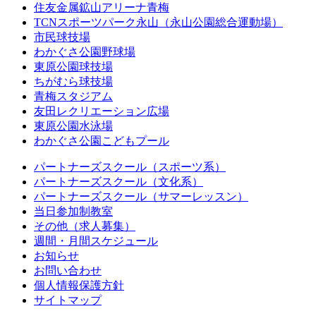
住友金属鉱山アリーナ青梅
TCNスポーツパーク永山（永山公園総合運動場）
市民球技場
わかぐさ公園野球場
東原公園球技場
ちがむら球技場
青梅スタジアム
友田レクリエーション広場
東原公園水泳場
わかぐさ公園こどもプール
パートナーズスクール（スポーツ系）
パートナーズスクール（文化系）
パートナーズスクール（サマーレッスン）
当日参加制教室
その他（求人募集）
週間・月間スケジュール
お知らせ
お問い合わせ
個人情報保護方針
サイトマップ