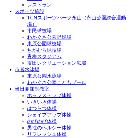
レストラン
スポーツ施設
TCNスポーツパーク永山（永山公園総合運動
場）
市民球技場
わかぐさ公園野球場
東原公園球技場
ちがむら球技場
青梅スタジアム
友田レクリエーション広場
市営水泳場
東原公園水泳場
わかぐさ公園こどもプール
当日参加制教室
ホップステップ体操
いきいき体操
はつらつ体操
シェイプアップ体操
のびのび体操
男性のヘルシー体操
リフレッシュ体操