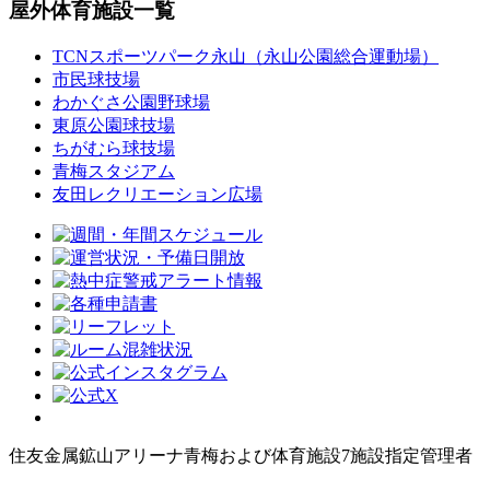
屋外体育施設一覧
TCNスポーツパーク永山（永山公園総合運動場）
市民球技場
わかぐさ公園野球場
東原公園球技場
ちがむら球技場
青梅スタジアム
友田レクリエーション広場
住友金属鉱山アリーナ青梅および体育施設7施設指定管理者