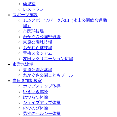
幼児室
レストラン
スポーツ施設
TCNスポーツパーク永山（永山公園総合運動
場）
市民球技場
わかぐさ公園野球場
東原公園球技場
ちがむら球技場
青梅スタジアム
友田レクリエーション広場
市営水泳場
東原公園水泳場
わかぐさ公園こどもプール
当日参加制教室
ホップステップ体操
いきいき体操
はつらつ体操
シェイプアップ体操
のびのび体操
男性のヘルシー体操