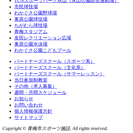
TCNスポーツパーク永山（永山公園総合運動場）
市民球技場
わかぐさ公園野球場
東原公園球技場
ちがむら球技場
青梅スタジアム
友田レクリエーション広場
東原公園水泳場
わかぐさ公園こどもプール
パートナーズスクール（スポーツ系）
パートナーズスクール（文化系）
パートナーズスクール（サマーレッスン）
当日参加制教室
その他（求人募集）
週間・月間スケジュール
お知らせ
お問い合わせ
個人情報保護方針
サイトマップ
Copyright © 青梅市スポーツ施設. All rights reserved.