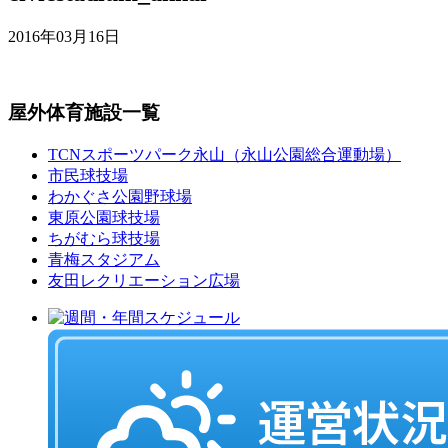
2016年03月16日
屋外体育施設一覧
TCNスポーツパーク永山（永山公園総合運動場）
市民球技場
わかぐさ公園野球場
東原公園球技場
ちがむら球技場
青梅スタジアム
友田レクリエーション広場