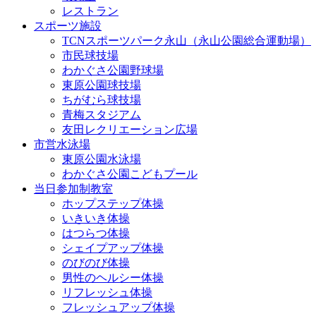
レストラン
スポーツ施設
TCNスポーツパーク永山（永山公園総合運動場）
市民球技場
わかぐさ公園野球場
東原公園球技場
ちがむら球技場
青梅スタジアム
友田レクリエーション広場
市営水泳場
東原公園水泳場
わかぐさ公園こどもプール
当日参加制教室
ホップステップ体操
いきいき体操
はつらつ体操
シェイプアップ体操
のびのび体操
男性のヘルシー体操
リフレッシュ体操
フレッシュアップ体操