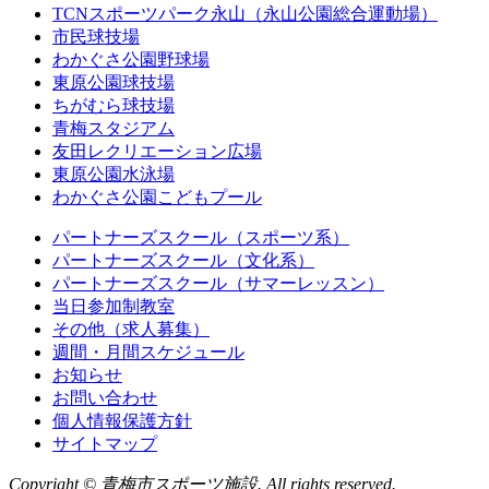
TCNスポーツパーク永山（永山公園総合運動場）
市民球技場
わかぐさ公園野球場
東原公園球技場
ちがむら球技場
青梅スタジアム
友田レクリエーション広場
東原公園水泳場
わかぐさ公園こどもプール
パートナーズスクール（スポーツ系）
パートナーズスクール（文化系）
パートナーズスクール（サマーレッスン）
当日参加制教室
その他（求人募集）
週間・月間スケジュール
お知らせ
お問い合わせ
個人情報保護方針
サイトマップ
Copyright © 青梅市スポーツ施設. All rights reserved.