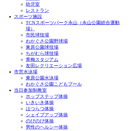
幼児室
レストラン
スポーツ施設
TCNスポーツパーク永山（永山公園総合運動
場）
市民球技場
わかぐさ公園野球場
東原公園球技場
ちがむら球技場
青梅スタジアム
友田レクリエーション広場
市営水泳場
東原公園水泳場
わかぐさ公園こどもプール
当日参加制教室
ホップステップ体操
いきいき体操
はつらつ体操
シェイプアップ体操
のびのび体操
男性のヘルシー体操