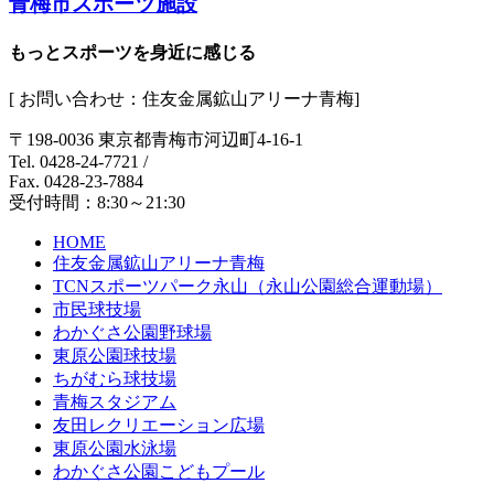
青梅市スポーツ施設
もっとスポーツを身近に感じる
[ お問い合わせ：住友金属鉱山アリーナ青梅]
〒198-0036 東京都青梅市河辺町4-16-1
Tel. 0428-24-7721
/
Fax. 0428-23-7884
受付時間：8:30～21:30
HOME
住友金属鉱山アリーナ青梅
TCNスポーツパーク永山（永山公園総合運動場）
市民球技場
わかぐさ公園野球場
東原公園球技場
ちがむら球技場
青梅スタジアム
友田レクリエーション広場
東原公園水泳場
わかぐさ公園こどもプール